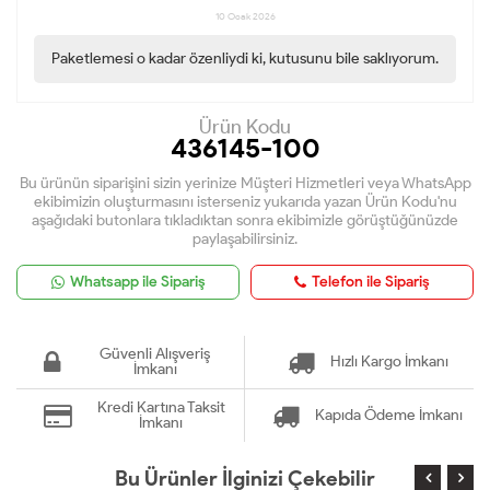
10 Ocak 2026
Paketlemesi o kadar özenliydi ki, kutusunu bile saklıyorum.
Ürün Kodu
436145-100
Bu ürünün siparişini sizin yerinize Müşteri Hizmetleri veya WhatsApp
ekibimizin oluşturmasını isterseniz yukarıda yazan Ürün Kodu'nu
aşağıdaki butonlara tıkladıktan sonra ekibimizle görüştüğünüzde
paylaşabilirsiniz.
Whatsapp ile Sipariş
Telefon ile Sipariş
Güvenli Alışveriş
Hızlı Kargo İmkanı
İmkanı
Kredi Kartına Taksit
Kapıda Ödeme İmkanı
İmkanı
Bu Ürünler İlginizi Çekebilir