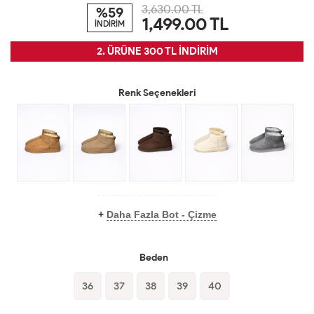
3,630.00 TL
%59
1,499.00
TL
İNDİRİM
2. ÜRÜNE 300 TL İNDİRİM
Renk Seçenekleri
+
Daha Fazla Bot - Çizme
Beden
36
37
38
39
40