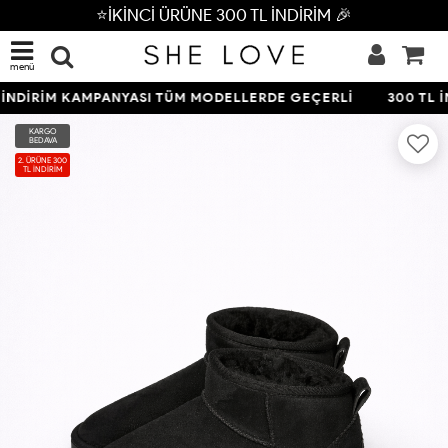
⭐İKİNCİ ÜRÜNE 300 TL İNDİRİM 🎉
menü
İNDİRİM KAMPANYASI TÜM MODELLERDE GEÇERLİ
300 TL İN
KARGO
BEDAVA
2. ÜRÜNE 300
TL İNDİRİM