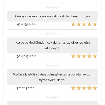
17 Ocak 2026
Ayak numaranız neyse onu alın, kalıpları tam oturuyor.
N*** G*****
16 Ocak 2026
Kargo beklediğimden çok daha hızlı geldi, ertesi gün
elimdeydi.
D**** Ç*****
15 Ocak 2026
Mağazada görüp pahalı bulmuştum ama buradan uygun
fiyata aldım, değdi.
E**** B****
14 Ocak 2026