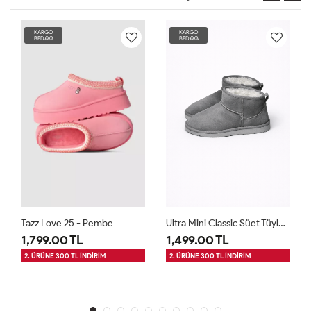
KARGO
KARGO
BEDAVA
BEDAVA
Tazz Love 25 - Pembe
Ultra Mini Classic Süet Tüylü Kadın Bot - Gri
1,799.00 TL
1,499.00 TL
2. ÜRÜNE 300 TL İNDİRİM
2. ÜRÜNE 300 TL İNDİRİM