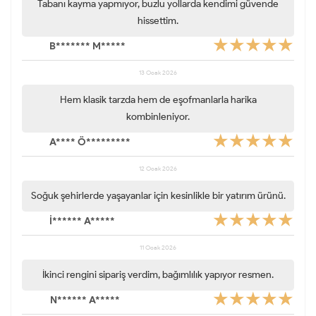
Tabanı kayma yapmıyor, buzlu yollarda kendimi güvende
hissettim.
B******* M*****
13 Ocak 2026
Hem klasik tarzda hem de eşofmanlarla harika
kombinleniyor.
A**** Ö*********
12 Ocak 2026
Soğuk şehirlerde yaşayanlar için kesinlikle bir yatırım ürünü.
İ****** A*****
11 Ocak 2026
İkinci rengini sipariş verdim, bağımlılık yapıyor resmen.
N****** A*****