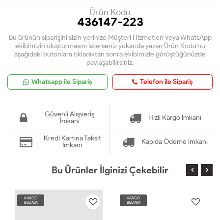
Ürün Kodu
436147-223
Bu ürünün siparişini sizin yerinize Müşteri Hizmetleri veya WhatsApp
ekibimizin oluşturmasını isterseniz yukarıda yazan Ürün Kodu'nu
aşağıdaki butonlara tıkladıktan sonra ekibimizle görüştüğünüzde
paylaşabilirsiniz.
Whatsapp ile Sipariş
Telefon ile Sipariş
Güvenli Alışveriş
Hızlı Kargo İmkanı
İmkanı
Kredi Kartına Taksit
Kapıda Ödeme İmkanı
İmkanı
Bu Ürünler İlginizi Çekebilir
KARGO
KARGO
BEDAVA
BEDAVA