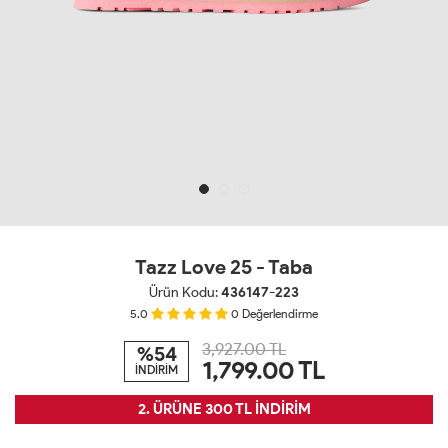
Tazz Love 25 - Taba
Ürün Kodu:
436147-223
5.0
0
Değerlendirme
3,927.00 TL
%54
1,799.00
TL
İNDİRİM
2. ÜRÜNE 300 TL İNDİRİM