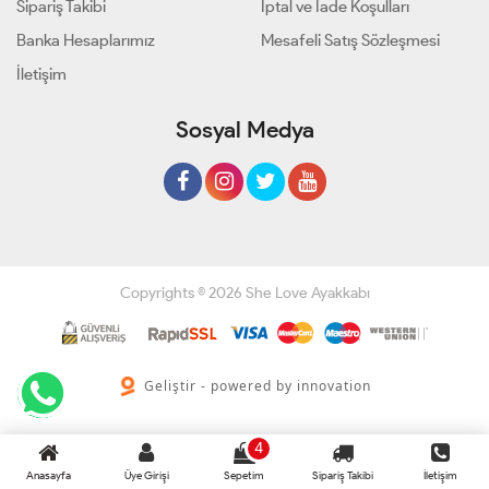
Sipariş Takibi
İptal ve İade Koşulları
Banka Hesaplarımız
Mesafeli Satış Sözleşmesi
İletişim
Sosyal Medya
Copyrights © 2026 She Love Ayakkabı
Geliştir - powered by innovation
4
Anasayfa
Üye Girişi
Sepetim
Sipariş Takibi
İletişim