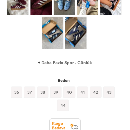
+
Daha Fazla Spor - Günlük
Beden
36
37
38
39
40
41
42
43
44