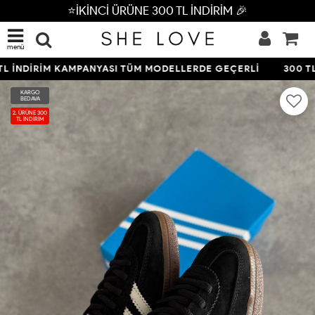
⭐İKİNCİ ÜRÜNE 300 TL İNDİRİM 🎉
menü
 İNDİRİM KAMPANYASI TÜM MODELLERDE GEÇERLİ
300 TL 
KARGO
BEDAVA
2. ÜRÜNE 300
TL İNDİRİM