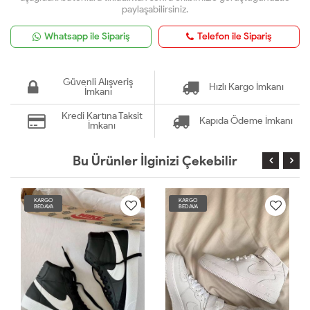
paylaşabilirsiniz.
Whatsapp ile Sipariş
Telefon ile Sipariş
Güvenli Alışveriş
Hızlı Kargo İmkanı
İmkanı
Kredi Kartına Taksit
Kapıda Ödeme İmkanı
İmkanı
Bu Ürünler İlginizi Çekebilir
KARGO
KARGO
BEDAVA
BEDAVA