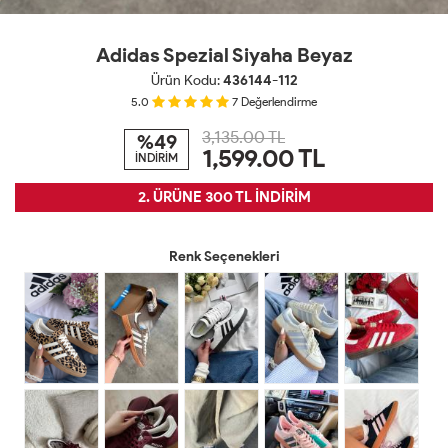
Adidas Spezial Siyaha Beyaz
Ürün Kodu:
436144-112
5.0
7
Değerlendirme
3,135.00 TL
%49
1,599.00
TL
İNDİRİM
2. ÜRÜNE 300 TL İNDİRİM
Renk Seçenekleri