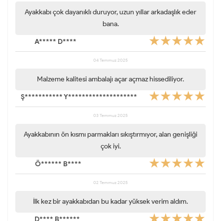
Ayakkabı çok dayanıklı duruyor, uzun yıllar arkadaşlık eder
bana.
A***** D****
04 Temmuz 2025
Malzeme kalitesi ambalajı açar açmaz hissediliyor.
Ş*********** Y********************
03 Temmuz 2025
Ayakkabının ön kısmı parmakları sıkıştırmıyor, alan genişliği
çok iyi.
Ö****** B****
02 Temmuz 2025
İlk kez bir ayakkabıdan bu kadar yüksek verim aldım.
D**** B******