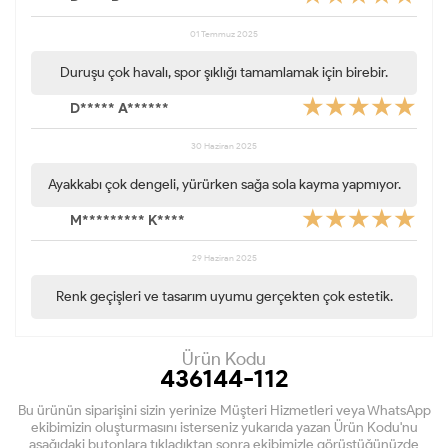
01 Temmuz 2025
Duruşu çok havalı, spor şıklığı tamamlamak için birebir.
D***** A******
30 Haziran 2025
Ayakkabı çok dengeli, yürürken sağa sola kayma yapmıyor.
M********* K****
29 Haziran 2025
Renk geçişleri ve tasarım uyumu gerçekten çok estetik.
Ürün Kodu
436144-112
Bu ürünün siparişini sizin yerinize Müşteri Hizmetleri veya WhatsApp
ekibimizin oluşturmasını isterseniz yukarıda yazan Ürün Kodu'nu
aşağıdaki butonlara tıkladıktan sonra ekibimizle görüştüğünüzde