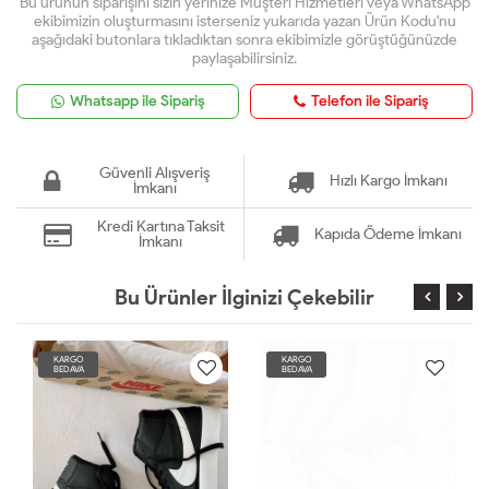
Bu ürünün siparişini sizin yerinize Müşteri Hizmetleri veya WhatsApp
ekibimizin oluşturmasını isterseniz yukarıda yazan Ürün Kodu'nu
aşağıdaki butonlara tıkladıktan sonra ekibimizle görüştüğünüzde
paylaşabilirsiniz.
Whatsapp ile Sipariş
Telefon ile Sipariş
Güvenli Alışveriş
Hızlı Kargo İmkanı
İmkanı
Kredi Kartına Taksit
Kapıda Ödeme İmkanı
İmkanı
Bu Ürünler İlginizi Çekebilir
KARGO
KARGO
BEDAVA
BEDAVA