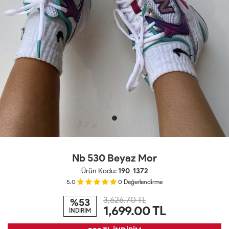
Nb 530 Beyaz Mor
Ürün Kodu:
190-1372
5.0
0
Değerlendirme
3,626.70 TL
%53
1,699.00
TL
İNDİRİM