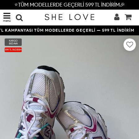
⭐TÜM MODELLERDE GEÇERLİ 599 TL İNDİRİM🎉
menü
L KAMPANYASI TÜM MODELLERDE GEÇERLİ — 599 TL İNDİRİM
KARGO
BEDAVA
599 TL İNDİRİM