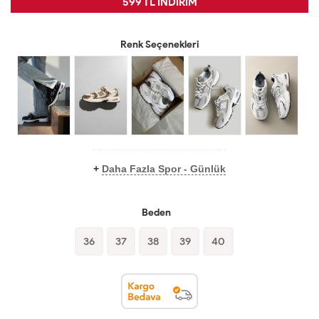
599 TL İNDİRİM
Renk Seçenekleri
+
Daha Fazla Spor - Günlük
Beden
36
37
38
39
40