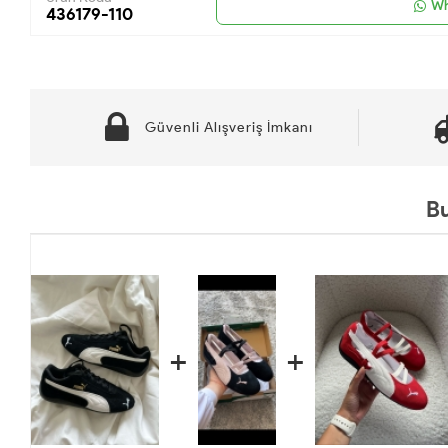
Wh
436179-110
Güvenli Alışveriş İmkanı
Bu
+
+