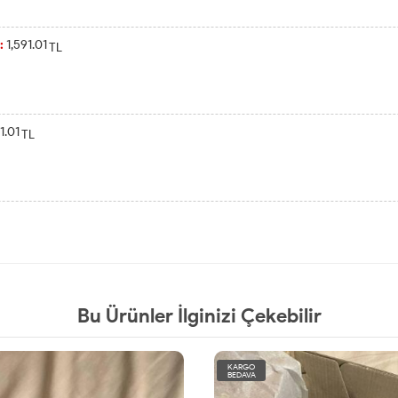
:
1,591.01
TL
1.01
TL
Bu Ürünler İlginizi Çekebilir
KARGO
BEDAVA