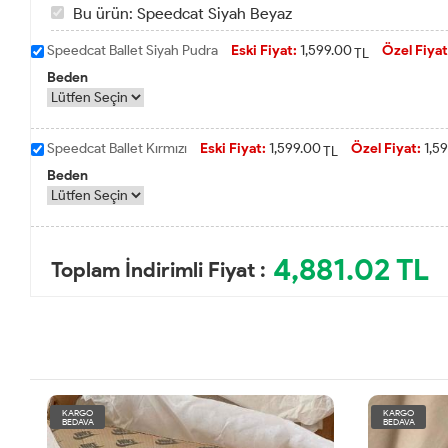
Bu ürün: Speedcat Siyah Beyaz
Speedcat Ballet Siyah Pudra
Eski Fiyat:
1,599.00
Özel Fiyat
TL
Beden
Speedcat Ballet Kırmızı
Eski Fiyat:
1,599.00
Özel Fiyat:
1,59
TL
Beden
4,881.02
TL
Toplam İndirimli Fiyat :
KARGO
KARGO
BEDAVA
BEDAVA