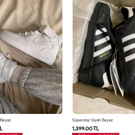
 Beyaz
Süperstar Siyah Beyaz
L
1,399.00 TL