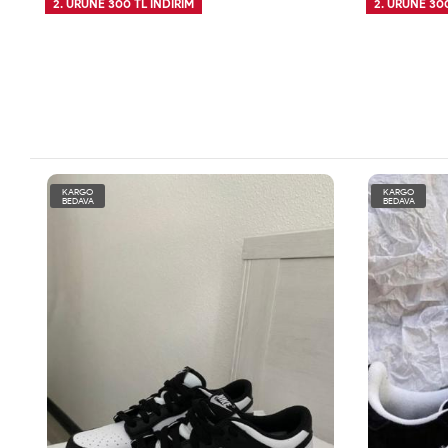
2. ÜRÜNE 300 TL İNDİRİM
2. ÜRÜNE 300
KARGO
KARGO
BEDAVA
BEDAVA