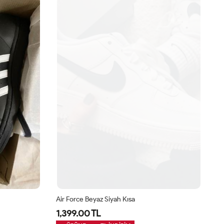
Air Force Beyaz Siyah Kısa
Ca
1,399.00 TL
1