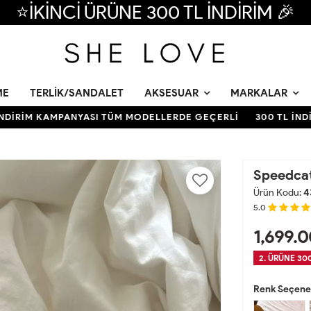
⭐İKİNCİ ÜRÜNE 300 TL İNDİRİM 🎉
ME
TERLIK/SANDALET
AKSESUAR
MARKALAR
RİM KAMPANYASI TÜM MODELLERDE GEÇERLİ
300 TL İNDİRİ
Speedcat
Ürün Kodu:
4
5.0
1,699.0
2. ÜRÜNE 300
Renk Seçenek