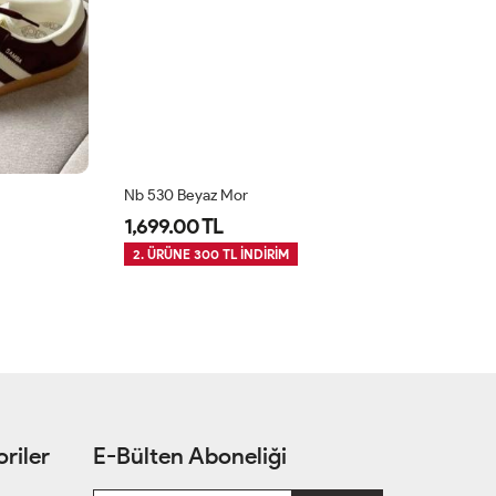
Nb 530 Beyaz Mor
Nb
1,699.00 TL
1
2. ÜRÜNE 300 TL İNDİRİM
2
riler
E-Bülten Aboneliği