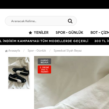
YENILER
SPOR - GÜNLÜK
BOT - ÇIZ
DİRİM KAMPANYASI TÜM MODELLERDE GEÇERLİ
300 TL İNDİ
Anasayfa
Spor - Günlük
Speedcat Siyah Beyaz
KARGO
BEDAVA
2. ÜRÜNE
300 TL
İNDİRİM