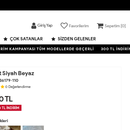
Giriş Yap
Favorilerim
Sepetim [
0
]
ÇOK SATANLAR
SIZDEN GELENLER
M KAMPANYASI TÜM MODELLERDE GEÇERLİ
300 TL İNDİRİM K
 Siyah Beyaz
36179-110
0
Değerlendirme
0
TL
 TL İNDİRİM
leri