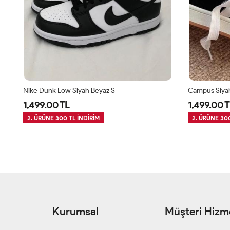
Nike Dunk Low Siyah Beyaz S
Campus Siya
1,499.00 TL
1,499.00 T
2. ÜRÜNE 300 TL İNDİRİM
2. ÜRÜNE 300
Kurumsal
Müşteri Hizme