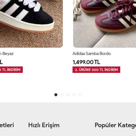
h Beyaz
Adidas Samba Bordo
L
1,499.00 TL
 TL İNDİRİM
2. ÜRÜNE 300 TL İNDİRİM
tleri
Hızlı Erişim
Popüler Katego