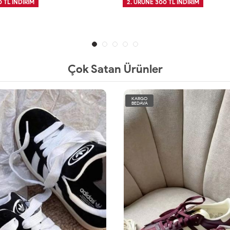
 TL İNDİRİM
2. ÜRÜNE 300 TL İNDİRİM
Çok Satan Ürünler
KARGO
BEDAVA