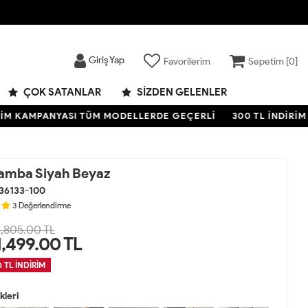
Giriş Yap
Favorilerim
Sepetim [
0
]
ÇOK SATANLAR
SIZDEN GELENLER
KAMPANYASI TÜM MODELLERDE GEÇERLİ
300 TL İNDİRİM KA
amba Siyah Beyaz
36133-100
3
Değerlendirme
,805.00 TL
1,499.00
TL
 TL İNDİRİM
leri