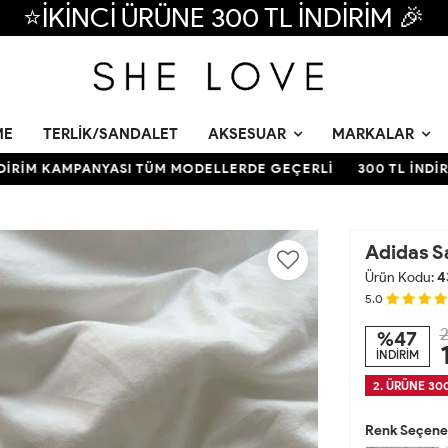
⭐İKİNCİ ÜRÜNE 300 TL İNDİRİM 🎉
ME
TERLIK/SANDALET
AKSESUAR
MARKALAR
M KAMPANYASI TÜM MODELLERDE GEÇERLİ
300 TL İNDİRİM 
Adidas S
Ürün Kodu:
4
5.0
2
%47
İNDİRİM
2. ÜRÜNE 300
Renk Seçenek