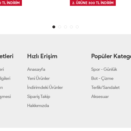
 TL İNDİRİM
2. ÜRÜNE 300 TL İNDİRİM
tleri
Hızlı Erişim
Popüler Katego
eri
Anasayfa
Spor - Günlük
gileri
Yeni Ürünler
Bot - Çizme
rı
İndirimdeki Ürünler
Terlik/Sandalet
eşmesi
Sipariş Takip
Aksesuar
Hakkımızda