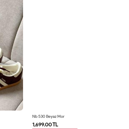
Nb 530 Beyaz Mor
Nb
1,699.00 TL
1