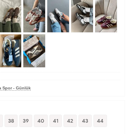
a Spor - Günlük
38
39
40
41
42
43
44