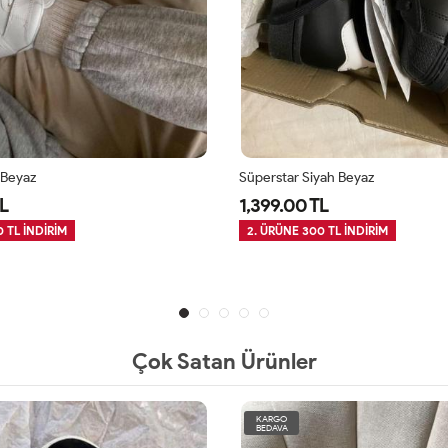
 Beyaz
Süperstar Siyah Beyaz
L
1,399.00 TL
 TL İNDİRİM
2. ÜRÜNE 300 TL İNDİRİM
Çok Satan Ürünler
KARGO
BEDAVA