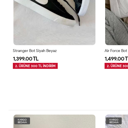
Stranger Bot Siyah Beyaz
Air Force Bot
1,399.00 TL
1,499.00 T
2. ÜRÜNE 300 TL İNDİRİM
2. ÜRÜNE 300
KARGO
KARGO
BEDAVA
BEDAVA