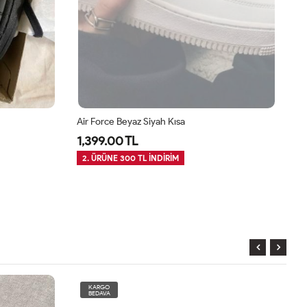
Air Force Beyaz Siyah Kısa
Ca
1,399.00 TL
1
2. ÜRÜNE 300 TL İNDİRİM
2
KARGO
BEDAVA