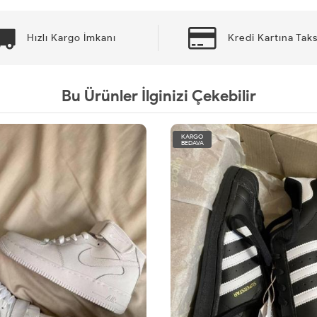
Hızlı Kargo İmkanı
Kredi Kartına Taks
Bu Ürünler İlginizi Çekebilir
KARGO
BEDAVA