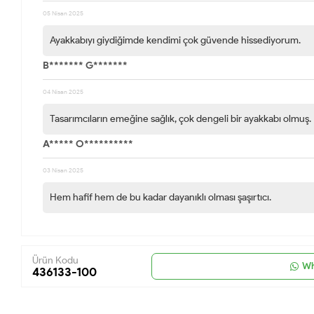
05 Nisan 2025
Ayakkabıyı giydiğimde kendimi çok güvende hissediyorum.
B******* G*******
04 Nisan 2025
Tasarımcıların emeğine sağlık, çok dengeli bir ayakkabı olmuş.
A***** O**********
03 Nisan 2025
Hem hafif hem de bu kadar dayanıklı olması şaşırtıcı.
Ürün Kodu
Wh
436133-100