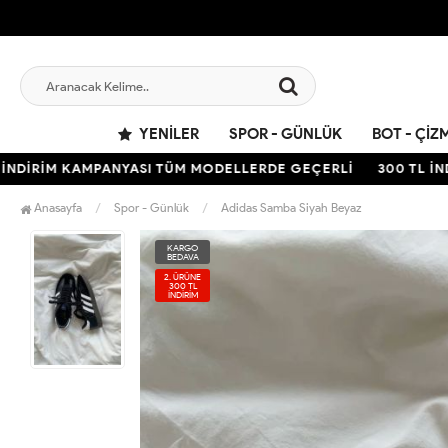
YENILER
SPOR - GÜNLÜK
BOT - ÇIZ
İRİM KAMPANYASI TÜM MODELLERDE GEÇERLİ
300 TL İNDİRİ
Anasayfa
Spor - Günlük
Adidas Samba Siyah Beyaz
KARGO
BEDAVA
2. ÜRÜNE
300 TL
İNDİRİM