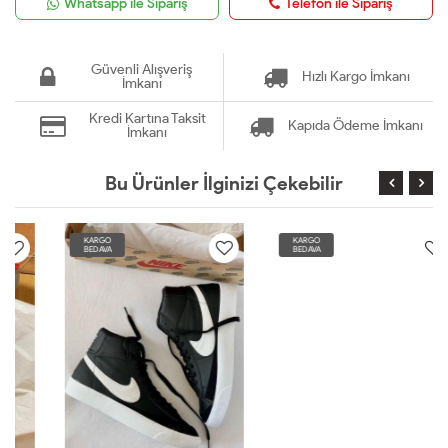
Whatsapp ile Sipariş
Telefon ile Sipariş
Güvenli Alışveriş
Hızlı Kargo İmkanı
İmkanı
Kredi Kartına Taksit
Kapıda Ödeme İmkanı
İmkanı
Bu Ürünler İlginizi Çekebilir
KARGO
KARGO
BEDAVA
BEDAVA