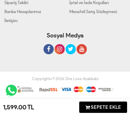
Sipariş Takibi
İptal ve İade Koşulları
Banka Hesaplarımız
Mesafeli Satış Sözleşmesi
İletişim
Sosyal Medya
Copyrights © 2026 She Love Ayakkabı
Geliştir - powered by innovation
1,599.00
TL
SEPETE EKLE
Anasayfa
Üye Girişi
Sepetim
Sipariş Takibi
İletişim