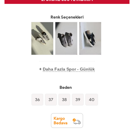
Renk Seçenekleri
+
Daha Fazla Spor - Günlük
Beden
36
37
38
39
40