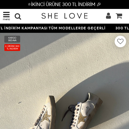
⭐İKİNCİ ÜRÜNE 300 TL İNDİRİM 🎉
menü
 İNDİRİM KAMPANYASI TÜM MODELLERDE GEÇERLİ
300 TL 
KARGO
BEDAVA
2. ÜRÜNE 300
TL İNDİRİM