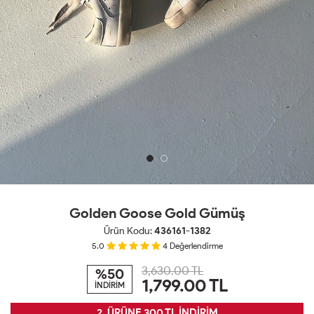
Golden Goose Gold Gümüş
Ürün Kodu:
436161-1382
5.0
4
Değerlendirme
3,630.00 TL
%50
1,799.00
TL
İNDİRİM
2. ÜRÜNE 300 TL İNDİRİM