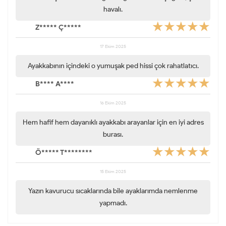
havalı.
Z***** Ç*****
17 Ekim 2025
Ayakkabının içindeki o yumuşak ped hissi çok rahatlatıcı.
B**** A****
16 Ekim 2025
Hem hafif hem dayanıklı ayakkabı arayanlar için en iyi adres
burası.
Ö***** T********
15 Ekim 2025
Yazın kavurucu sıcaklarında bile ayaklarımda nemlenme
yapmadı.