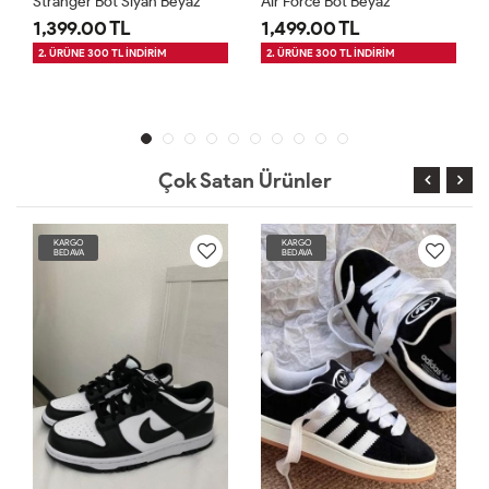
Stranger Bot Siyah Beyaz
Air Force Bot Beyaz
1,399.00 TL
1,499.00 TL
2. ÜRÜNE 300 TL İNDİRİM
2. ÜRÜNE 300 TL İNDİRİM
Çok Satan Ürünler
KARGO
KARGO
BEDAVA
BEDAVA