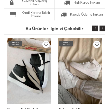
Güvenli Alışveriş
Hızlı Kargo İmkanı
İmkanı
Kredi Kartına Taksit
Kapıda Ödeme İmkanı
İmkanı
Bu Ürünler İlginizi Çekebilir
KARGO
KARGO
BEDAVA
BEDAVA