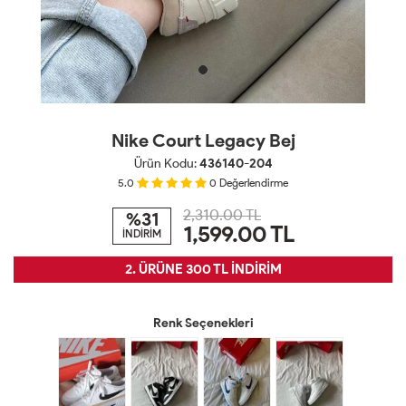
Nike Court Legacy Bej
Ürün Kodu:
436140-204
5.0
0
Değerlendirme
2,310.00 TL
%31
1,599.00
TL
İNDİRİM
2. ÜRÜNE 300 TL İNDİRİM
Renk Seçenekleri