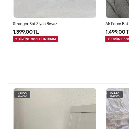
Stranger Bot Siyah Beyaz
Air Force Bot
1,399.00 TL
1,499.00 T
2. ÜRÜNE 300 TL İNDİRİM
2. ÜRÜNE 300
KARGO
KARGO
BEDAVA
BEDAVA