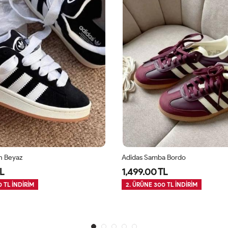
h Beyaz
Adidas Samba Bordo
L
1,499.00 TL
 TL İNDİRİM
2. ÜRÜNE 300 TL İNDİRİM