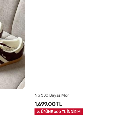
Nb 530 Beyaz Mor
Nb
1,699.00 TL
1
2. ÜRÜNE 300 TL İNDİRİM
2