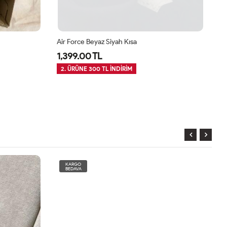
Air Force Beyaz Siyah Kısa
Ca
1,399.00 TL
1
2. ÜRÜNE 300 TL İNDİRİM
2
KARGO
BEDAVA