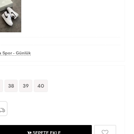
a Spor - Günlük
38
39
40
SEPETE EKLE