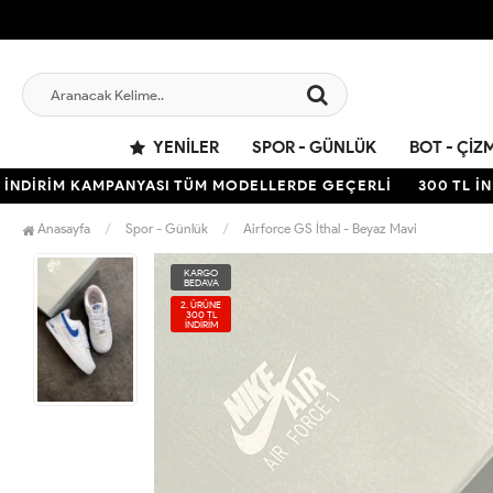
YENILER
SPOR - GÜNLÜK
BOT - ÇIZ
İRİM KAMPANYASI TÜM MODELLERDE GEÇERLİ
300 TL İNDİR
Anasayfa
Spor - Günlük
Airforce GS İthal - Beyaz Mavi
KARGO
BEDAVA
2. ÜRÜNE
300 TL
İNDİRİM