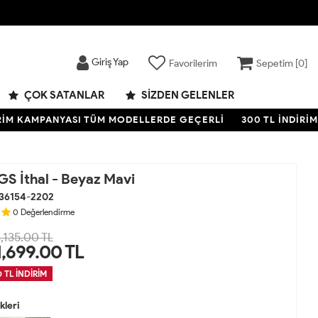
Giriş Yap
Favorilerim
Sepetim [
0
]
ÇOK SATANLAR
SIZDEN GELENLER
KAMPANYASI TÜM MODELLERDE GEÇERLİ
300 TL İNDİRİM KA
GS İthal - Beyaz Mavi
36154-2202
0
Değerlendirme
,135.00 TL
1,699.00
TL
 TL İNDİRİM
leri