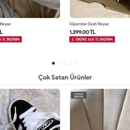
 Beyaz
Süperstar Siyah Beyaz
L
1,399.00 TL
 TL İNDİRİM
2. ÜRÜNE 300 TL İNDİRİM
Çok Satan Ürünler
KARGO
BEDAVA