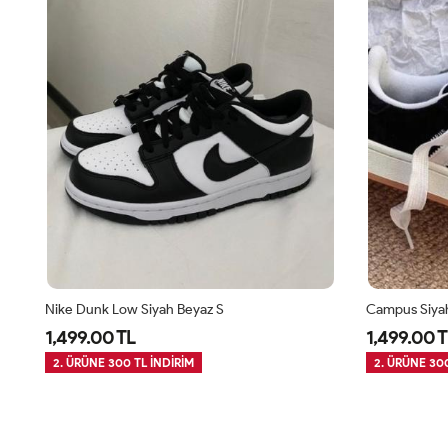
Nike Dunk Low Siyah Beyaz S
Campus Siya
1,499.00 TL
1,499.00 T
2. ÜRÜNE 300 TL İNDİRİM
2. ÜRÜNE 300