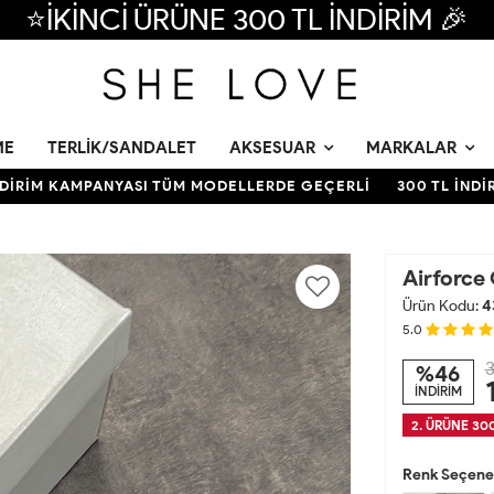
⭐İKİNCİ ÜRÜNE 300 TL İNDİRİM 🎉
ME
TERLIK/SANDALET
AKSESUAR
MARKALAR
İM KAMPANYASI TÜM MODELLERDE GEÇERLİ
300 TL İNDİRİM 
Airforce 
Ürün Kodu:
4
5.0
3
%46
İNDİRİM
2. ÜRÜNE 300
Renk Seçenek