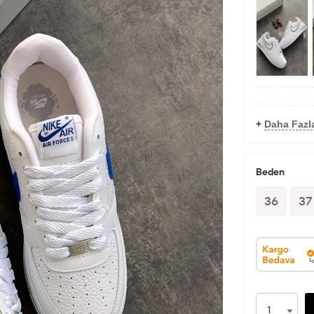
+
Daha Fazl
Beden
36
37