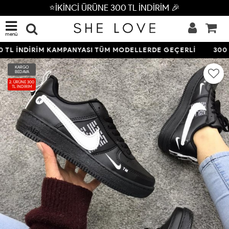
⭐İKİNCİ ÜRÜNE 300 TL İNDİRİM 🎉
menü
 TL İNDİRİM KAMPANYASI TÜM MODELLERDE GEÇERLİ
300 
KARGO
BEDAVA
2. ÜRÜNE 300
TL İNDİRİM