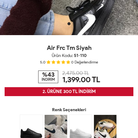
Air Frc Tm Siyah
Ürün Kodu:
51-110
5.0
0
Değerlendirme
2,475.00 TL
%43
1,399.00
TL
İNDİRİM
2. ÜRÜNE 300 TL İNDİRİM
Renk Seçenekleri