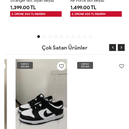
Stranger Bot Siyah Beyaz
Air Force Bot Beyaz
1,399.00 TL
1,499.00 TL
2. ÜRÜNE 300 TL İNDİRİM
2. ÜRÜNE 300 TL İNDİRİM
Çok Satan Ürünler
KARGO
KARGO
BEDAVA
BEDAVA