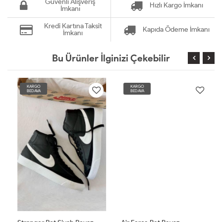
Güvenli Alışveriş
Hızlı Kargo İmkanı
İmkanı
Kredi Kartına Taksit
Kapıda Ödeme İmkanı
İmkanı
Bu Ürünler İlginizi Çekebilir
KARGO
KARGO
BEDAVA
BEDAVA