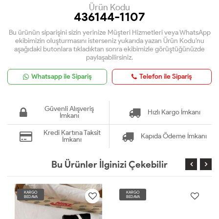
Ürün Kodu
436144-1107
Bu ürünün siparişini sizin yerinize Müşteri Hizmetleri veya WhatsApp
ekibimizin oluşturmasını isterseniz yukarıda yazan Ürün Kodu'nu
aşağıdaki butonlara tıkladıktan sonra ekibimizle görüştüğünüzde
paylaşabilirsiniz.
Whatsapp ile Sipariş
Telefon ile Sipariş
Güvenli Alışveriş
Hızlı Kargo İmkanı
İmkanı
Kredi Kartına Taksit
Kapıda Ödeme İmkanı
İmkanı
Bu Ürünler İlginizi Çekebilir
KARGO
KARGO
BEDAVA
BEDAVA