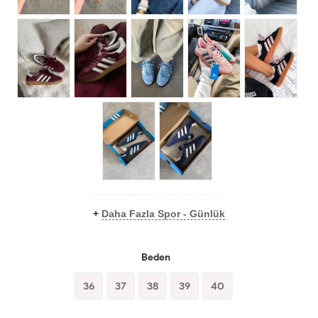
+
Daha Fazla Spor - Günlük
Beden
36
37
38
39
40