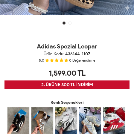
Adidas Spezial Leopar
Ürün Kodu:
436144-1107
5.0
0
Değerlendirme
1,599.00
TL
2. ÜRÜNE 300 TL İNDİRİM
Renk Seçenekleri