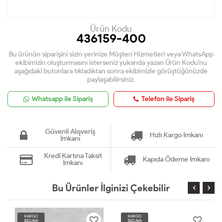
Ürün Kodu
436159-400
Bu ürünün siparişini sizin yerinize Müşteri Hizmetleri veya WhatsApp
ekibimizin oluşturmasını isterseniz yukarıda yazan Ürün Kodu'nu
aşağıdaki butonlara tıkladıktan sonra ekibimizle görüştüğünüzde
paylaşabilirsiniz.
Whatsapp ile Sipariş
Telefon ile Sipariş
Güvenli Alışveriş
Hızlı Kargo İmkanı
İmkanı
Kredi Kartına Taksit
Kapıda Ödeme İmkanı
İmkanı
Bu Ürünler İlginizi Çekebilir
KARGO
KARGO
BEDAVA
BEDAVA