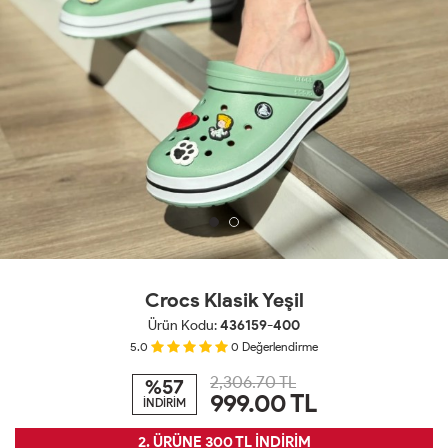
Crocs Klasik Yeşil
Ürün Kodu:
436159-400
5.0
0
Değerlendirme
2,306.70 TL
%57
999.00
TL
İNDİRİM
2. ÜRÜNE 300 TL İNDİRİM