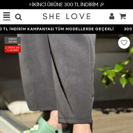
⭐İKİNCİ ÜRÜNE 300 TL İNDİRİM 🎉
menü
 TL İNDİRİM KAMPANYASI TÜM MODELLERDE GEÇERLİ
300 
KARGO
BEDAVA
2. ÜRÜNE 300
TL İNDİRİM