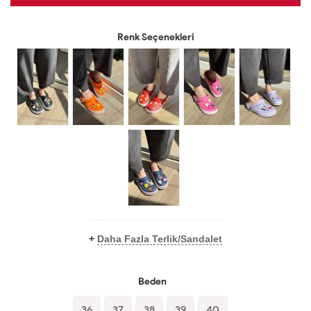
Renk Seçenekleri
+
Daha Fazla Terlik/Sandalet
Beden
36
37
38
39
40