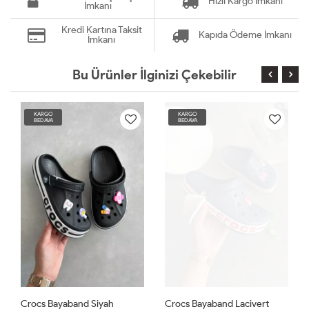
Hızlı Kargo İmkanı
İmkanı
Kredi Kartına Taksit
Kapıda Ödeme İmkanı
İmkanı
Bu Ürünler İlginizi Çekebilir
KARGO
KARGO
BEDAVA
BEDAVA
Crocs Bayaband Siyah
Crocs Bayaband Lacivert