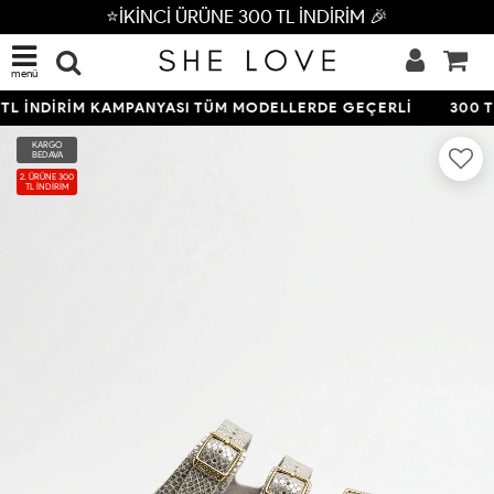
⭐İKİNCİ ÜRÜNE 300 TL İNDİRİM 🎉
menü
L İNDİRİM KAMPANYASI TÜM MODELLERDE GEÇERLİ
300 TL
KARGO
BEDAVA
2. ÜRÜNE 300
TL İNDİRİM