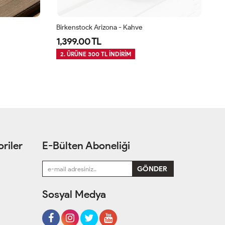
Birkenstock Arizona - Kahve
Bi
1,399.00 TL
1
2. ÜRÜNE 300 TL İNDİRİM
2
riler
E-Bülten Aboneliği
Sosyal Medya