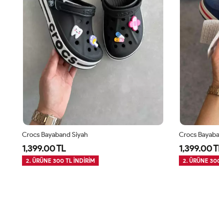
Crocs Bayaband Siyah
Crocs Bayaba
1,399.00 TL
1,399.00 T
2. ÜRÜNE 300 TL İNDİRİM
2. ÜRÜNE 300