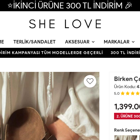
⭐İKİNCİ ÜRÜNE 300 TL İNDİRİM 🎉
ME
TERLIK/SANDALET
AKSESUAR
MARKALAR
M KAMPANYASI TÜM MODELLERDE GEÇERLİ
300 TL İNDİRİM 
Birken Ç
Ürün Kodu:
4
5.0
1,399.0
2. ÜRÜNE 300
Renk Seçenek