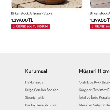
Birkenstock Arizona - Vizon
Birkenstock A
1,399.00 TL
1,399.00 T
2. ÜRÜNE 300 TL İNDİRİM
2. ÜRÜNE 300
Kurumsal
Müşteri Hizme
Hakkımızda
Gizlilik ve Kvkk Bilgil
Sıkça Sorulan Sorular
Kargo ve Teslimat Bil
Sipariş Takibi
İptal ve İade Koşulla
Banka Hesaplarımız
Mesafeli Satış Sözl