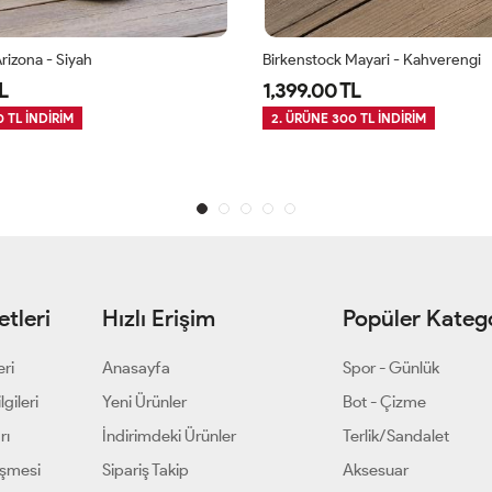
rizona - Siyah
Birkenstock Mayari - Kahverengi
L
1,399.00 TL
 TL İNDİRİM
2. ÜRÜNE 300 TL İNDİRİM
tleri
Hızlı Erişim
Popüler Katego
eri
Anasayfa
Spor - Günlük
gileri
Yeni Ürünler
Bot - Çizme
rı
İndirimdeki Ürünler
Terlik/Sandalet
eşmesi
Sipariş Takip
Aksesuar