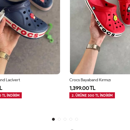
nd Lacivert
Crocs Bayaband Kırmızı
L
1,399.00 TL
 TL İNDİRİM
2. ÜRÜNE 300 TL İNDİRİM