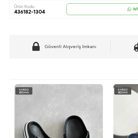
Ürün Kodu
Wh
436182-1304
Güvenli Alışveriş İmkanı
KARGO
KARGO
BEDAVA
BEDAVA