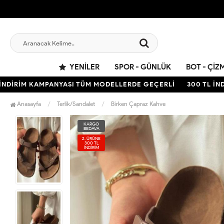
YENILER
SPOR - GÜNLÜK
BOT - ÇIZ
İRİM KAMPANYASI TÜM MODELLERDE GEÇERLİ
300 TL İNDİRİ
Anasayfa
Terlik/Sandalet
Birken Çapraz Kahve
KARGO
BEDAVA
2. ÜRÜNE
300 TL
İNDİRİM