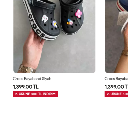
Crocs Bayaband Siyah
Crocs Bayaba
1,399.00 TL
1,399.00 T
2. ÜRÜNE 300 TL İNDİRİM
2. ÜRÜNE 300