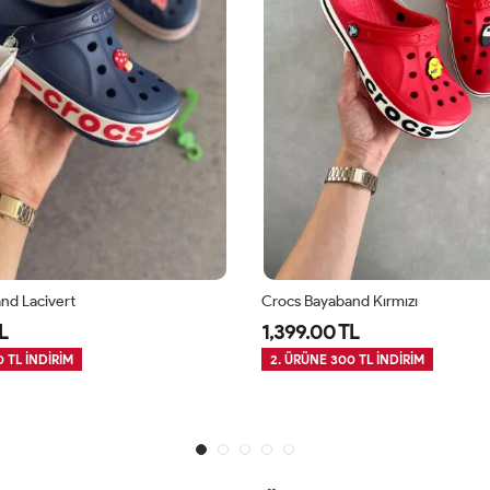
nd Lacivert
Crocs Bayaband Kırmızı
L
1,399.00 TL
 TL İNDİRİM
2. ÜRÜNE 300 TL İNDİRİM