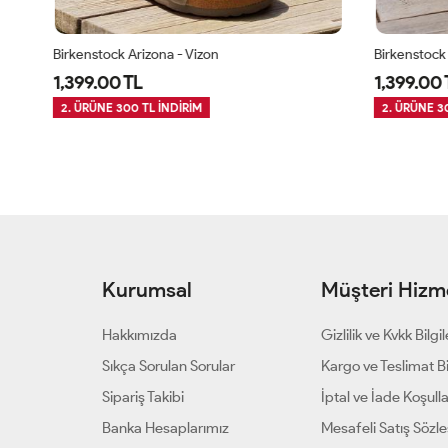
Birkenstock Arizona - Vizon
Birkenstock A
1,399.00 TL
1,399.00 T
2. ÜRÜNE 300 TL İNDİRİM
2. ÜRÜNE 300
Kurumsal
Müşteri Hizme
Hakkımızda
Gizlilik ve Kvkk Bilgil
Sıkça Sorulan Sorular
Kargo ve Teslimat Bil
Sipariş Takibi
İptal ve İade Koşulla
Banka Hesaplarımız
Mesafeli Satış Sözl