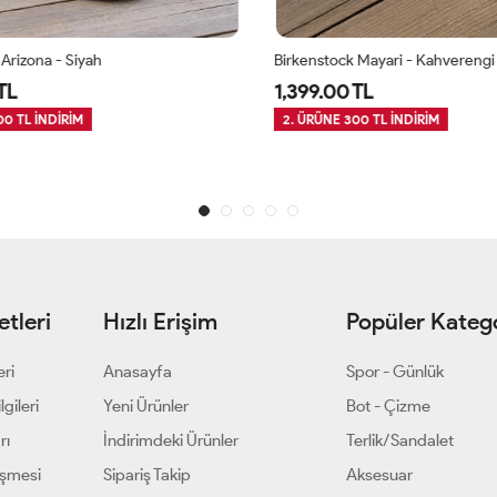
rizona - Siyah
Birkenstock Mayari - Kahverengi
L
1,399.00 TL
 TL İNDİRİM
2. ÜRÜNE 300 TL İNDİRİM
tleri
Hızlı Erişim
Popüler Katego
eri
Anasayfa
Spor - Günlük
gileri
Yeni Ürünler
Bot - Çizme
rı
İndirimdeki Ürünler
Terlik/Sandalet
eşmesi
Sipariş Takip
Aksesuar