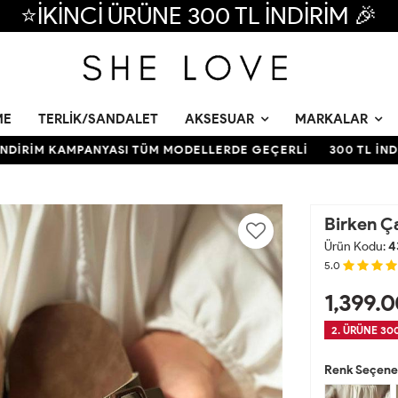
⭐İKİNCİ ÜRÜNE 300 TL İNDİRİM 🎉
ME
TERLIK/SANDALET
AKSESUAR
MARKALAR
İRİM KAMPANYASI TÜM MODELLERDE GEÇERLİ
300 TL İNDİR
Birken Ç
Ürün Kodu:
4
5.0
1,399.0
2. ÜRÜNE 300
Renk Seçenek