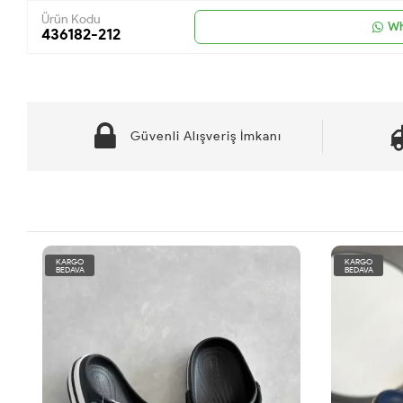
Ürün Kodu
Wh
436182-212
Güvenli Alışveriş İmkanı
KARGO
KARGO
BEDAVA
BEDAVA