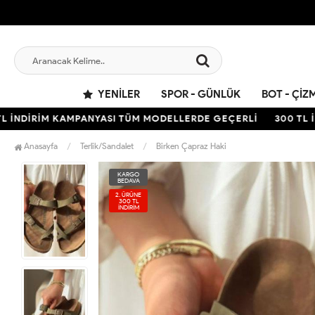
YENILER
SPOR - GÜNLÜK
BOT - ÇIZ
İNDİRİM KAMPANYASI TÜM MODELLERDE GEÇERLİ
300 TL İND
Anasayfa
Terlik/Sandalet
Birken Çapraz Haki
KARGO
BEDAVA
2. ÜRÜNE
300 TL
İNDİRİM