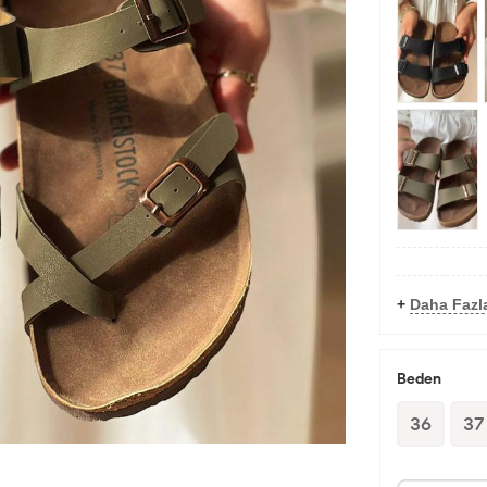
+
Daha Fazla
Beden
36
37