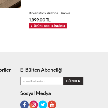
Birkenstock Arizona - Kahve
Bi
1,399.00 TL
1
2. ÜRÜNE 300 TL İNDİRİM
2
riler
E-Bülten Aboneliği
Sosyal Medya